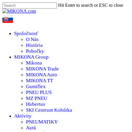
Skip
Hit Enter to search or ESC to close
to
Close
main
Search
search
content
Menu
Spoločnosť
O Nás
História
Pobočky
MIKONA Group
Mikona
MIKONA Trade
MIKONA Auto
MIKONA TT
Gumiflex
PNEU PLUS
MZ PNEU
Hubertus
SKI Centrum Kohútka
Aktivity
PNEUMATIKY
Autá