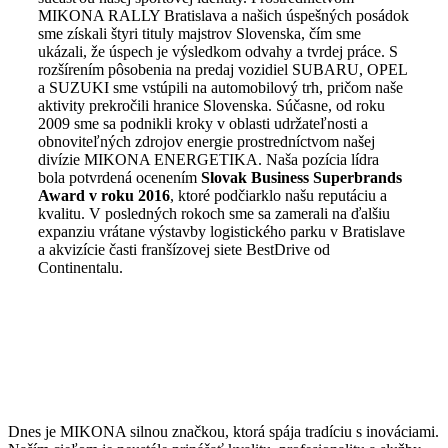
MIKONA RALLY Bratislava a našich úspešných posádok
sme získali štyri tituly majstrov Slovenska, čím sme
ukázali, že úspech je výsledkom odvahy a tvrdej práce. S
rozšírením pôsobenia na predaj vozidiel SUBARU, OPEL
a SUZUKI sme vstúpili na automobilový trh, pričom naše
aktivity prekročili hranice Slovenska. Súčasne, od roku
2009 sme sa podnikli kroky v oblasti udržateľnosti a
obnoviteľných zdrojov energie prostredníctvom našej
divízie MIKONA ENERGETIKA. Naša pozícia lídra
bola potvrdená ocenením
Slovak Business Superbrands
Award v roku 2016
, ktoré podčiarklo našu reputáciu a
kvalitu. V posledných rokoch sme sa zamerali na ďalšiu
expanziu vrátane výstavby logistického parku v Bratislave
a akvizície časti franšízovej siete BestDrive od
Continentalu.
Dnes je MIKONA silnou značkou, ktorá spája tradíciu s inováciami.