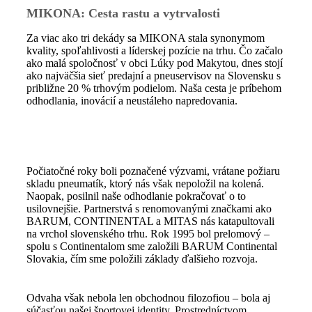
MIKONA: Cesta rastu a vytrvalosti
Za viac ako tri dekády sa MIKONA stala synonymom
kvality, spoľahlivosti a líderskej pozície na trhu. Čo začalo
ako malá spoločnosť v obci Lúky pod Makytou, dnes stojí
ako najväčšia sieť predajní a pneuservisov na Slovensku s
približne 20 % trhovým podielom. Naša cesta je príbehom
odhodlania, inovácií a neustáleho napredovania.
Počiatočné roky boli poznačené výzvami, vrátane požiaru
skladu pneumatík, ktorý nás však nepoložil na kolená.
Naopak, posilnil naše odhodlanie pokračovať o to
usilovnejšie. Partnerstvá s renomovanými značkami ako
BARUM, CONTINENTAL a MITAS nás katapultovali
na vrchol slovenského trhu. Rok 1995 bol prelomový –
spolu s Continentalom sme založili BARUM Continental
Slovakia, čím sme položili základy ďalšieho rozvoja.
Odvaha však nebola len obchodnou filozofiou – bola aj
súčasťou našej športovej identity. Prostredníctvom