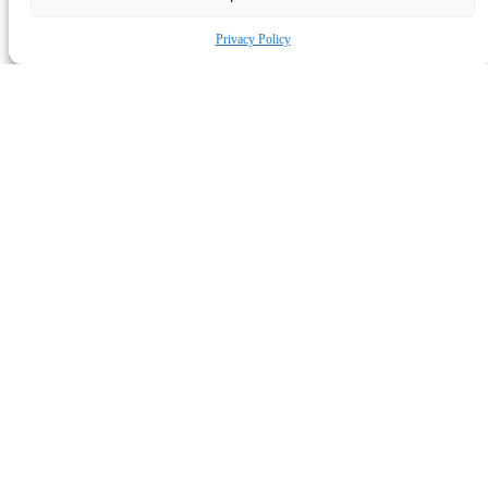
Navštívte Nás
Privacy Policy
MIKONA s.r.o.
Trenčianska 452, 020 01
Púchov, Slovakia
Kontaktuje Nás
+421 (0)42 4307 811
@anokim
ks.anokim
https://www.mikona.sk