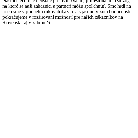
Naším cieľom je neustále prinášať kvalitu, profesionalitu a služby,
na ktoré sa naši zákazníci a partneri môžu spoľahnúť. Sme hrdí na
to čo sme v priebehu rokov dokázali a s jasnou víziou budúcnosti
pokračujeme v rozširovaní možností pre našich zákazníkov na
Slovensku aj v zahraničí.