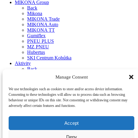
MIKONA Group
Back
Mikona
MIKONA Trade
MIKONA Auto
MIKONA TT
Gumiflex
PNEU PLUS
MZ PNEU
Hubertus
SKI Centrum Kohútka
Aktivity
Back
PNEUMATIKY
Manage Consent
Autá
Back
We use technologies such as cookies to store and/or access device information.
Subaru
Consenting to these technologies will allow us to process data such as browsing
Suzuki
behaviour or unique IDs on this site. Not consenting or withdrawing consent may
Back
adversely affect certain features and functions.
MIKONA TT
Suzuki Bratislava
Suzuki Martin
Accept
Opel
Logistické Služby
Iné Aktivity
Deny