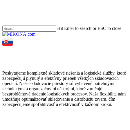
Skip
to
main
content
Hit Enter to search or ESC to close
Close
Search
search
Menu
LOGISTICKÉ
SLUŽBY
Poskytujeme komplexné skladové riešenia a logistické služby, ktoré
zabezpečujú plynulý a efektívny priebeh všetkých skladovacích
operácií. Naše skladovacie priestory sú vybavené potrebnými
technickými a organizačnými nástrojmi, ktoré zaručujú
bezproblémové riadenie logistických procesov. Naša flexibilita nám
umožňuje optimalizovať skladovanie a distribúciu tovaru, čím
zabezpečujeme spoľahlivosť a efektívnosť v každom kroku.