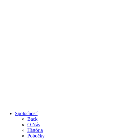
na
vaše
cesty
©
2010
-
2026
Mikona.sk
-
Pneuservis
s
tradíciou
od
roku
1992
-
Všetky
práva
vyhradené
Close
Spoločnosť
Menu
Back
O Nás
História
Pobočky