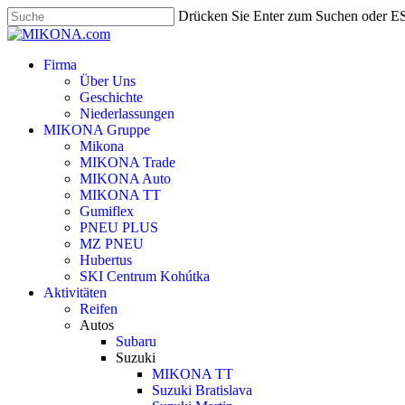
Skip
Drücken Sie Enter zum Suchen oder E
to
Suche
main
schließen
content
search
Menu
Firma
Über Uns
Geschichte
Niederlassungen
MIKONA Gruppe
Mikona
MIKONA Trade
MIKONA Auto
MIKONA TT
Gumiflex
PNEU PLUS
MZ PNEU
Hubertus
SKI Centrum Kohútka
Aktivitäten
Reifen
Autos
Subaru
Suzuki
MIKONA TT
Suzuki Bratislava