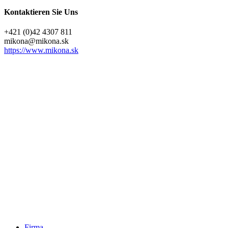
Kontaktieren Sie Uns
+421 (0)42 4307 811
@anokim
ks.anokim
https://www.mikona.sk
Close
Firma