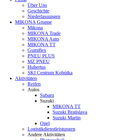
Menu
Über Uns
Geschichte
Niederlassungen
MIKONA Gruppe
Mikona
MIKONA Trade
MIKONA Auto
MIKONA TT
Gumiflex
PNEU PLUS
MZ PNEU
Hubertus
SKI Centrum Kohútka
Aktivitäten
Reifen
Autos
Subaru
Suzuki
MIKONA TT
Suzuki Bratislava
Suzuki Martin
Opel
Logistikdienstleistungen
Andere Aktivitäten