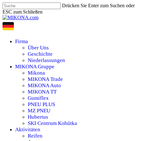
Skip
Drücken Sie Enter zum Suchen oder
to
ESC zum Schließen
main
Suche
content
schließen
search
Menu
Firma
Über Uns
Geschichte
Niederlassungen
MIKONA Gruppe
Mikona
MIKONA Trade
MIKONA Auto
MIKONA TT
Gumiflex
PNEU PLUS
MZ PNEU
Hubertus
SKI Centrum Kohútka
Aktivitäten
Reifen