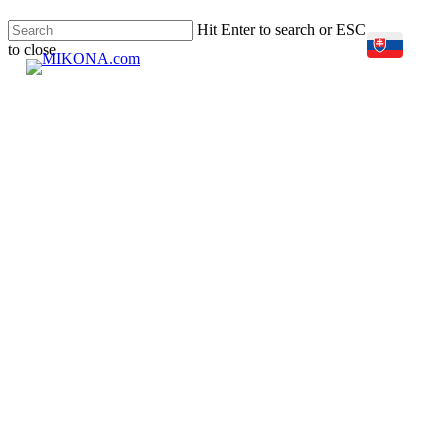
Skip
Hit Enter to search or ESC
to
to close
main
sear
Men
Close
content
Search